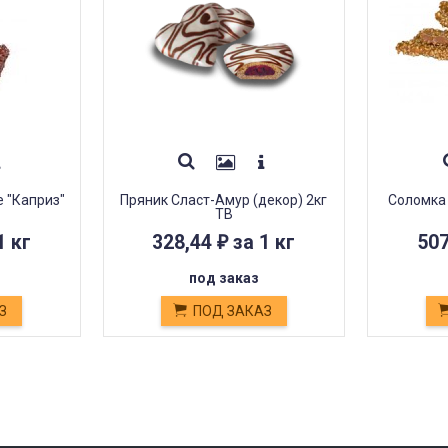
 "Каприз"
Пряник Сласт-Амур (декор) 2кг
Соломка
ТВ
1 кг
328,44
за 1 кг
50
₽
под заказ
З
ПОД ЗАКАЗ