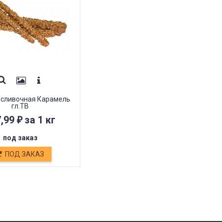
 сливочная Карамель
гл.ТВ
7,99
за 1 кг
₽
под заказ
ПОД ЗАКАЗ