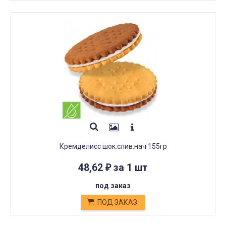
Кремделисс шок.слив.нач.155гр
48,62
за 1 шт
₽
под заказ
ПОД ЗАКАЗ