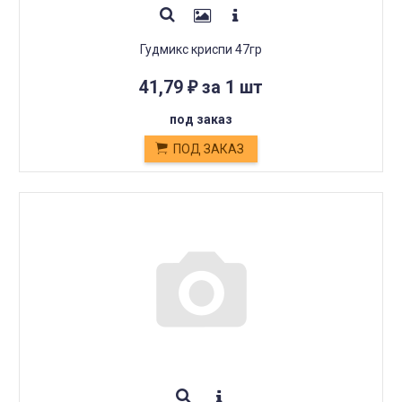
Гудмикс криспи 47гр
41,79
за 1 шт
₽
под заказ
ПОД ЗАКАЗ