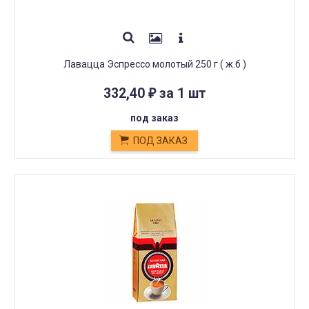
Лавацца Эспрессо молотый 250 г ( ж.б )
332,40
за 1 шт
₽
под заказ
ПОД ЗАКАЗ