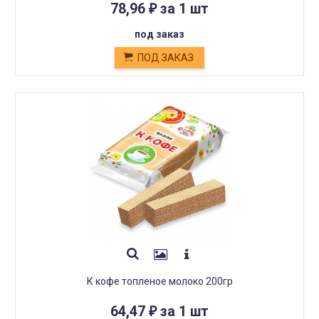
78,96
за 1 шт
₽
под заказ
ПОД ЗАКАЗ
К кофе топленое молоко 200гр
64,47
за 1 шт
₽