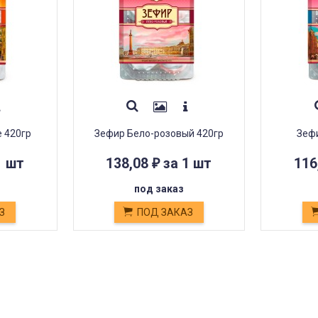
 420гр
Зефир Бело-розовый 420гр
Зефи
1 шт
138,08
за 1 шт
116
₽
под заказ
З
ПОД ЗАКАЗ