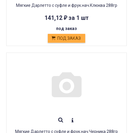
Мягкие Дарлетто с суфле и фрук.нач.Клюква 288гр
141,12
за 1 шт
₽
под заказ
ПОД ЗАКАЗ
Мягкие Дарлетто с суфле и фрук.нач.Черника 288гр