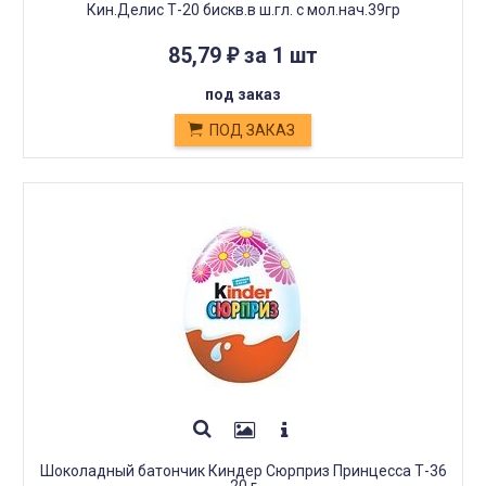
Кин.Делис Т-20 бискв.в ш.гл. с мол.нач.39гр
85,79
за 1 шт
₽
под заказ
ПОД ЗАКАЗ
Шоколадный батончик Киндер Сюрприз Принцесса Т-36