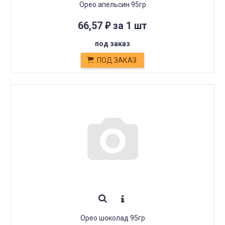
Орео апельсин 95гр
66,57
за 1 шт
₽
под заказ
ПОД ЗАКАЗ
Орео шоколад 95гр