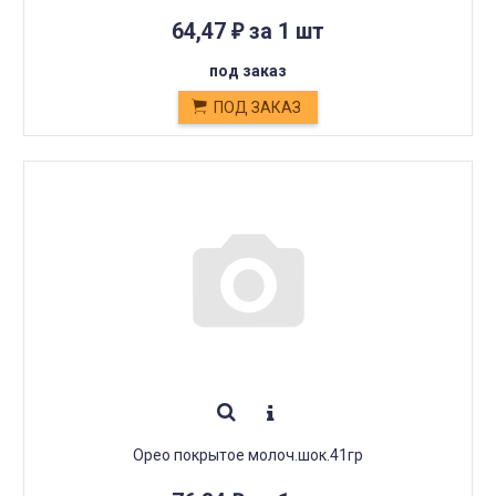
64,47
за 1 шт
₽
под заказ
ПОД ЗАКАЗ
Орео покрытое молоч.шок.41гр