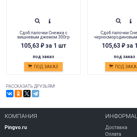
Сдоб.палочки Снежка с
Сдоб.палочки Сн
вишневым джемом 300гр
черносмородиновы
300гр
105,63
за 1 шт
105,63
за 
₽
₽
под заказ
под заказ
ПОД ЗАКАЗ
ПОД ЗАКА
РАССКАЗАТЬ ДРУЗЬЯМ!
КОМПАНИЯ
ИНФОРМА
Pingvo.ru
Доставка
Оплата