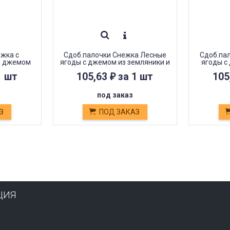
ежка с
Сдоб.палочки Снежка Лесные
Сдоб.па
м джемом
ягоды с джемом из земляники и
ягоды с
голубики 300гр
е
1 шт
105,63
за 1 шт
105
₽
под заказ
З
ПОД ЗАКАЗ
ЦИЯ