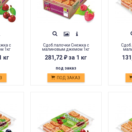
ежка с
Сдоб.палочки Снежка с
Сдоб.
м 1кг
малиновым джемом 1кг
мал
1 кг
281,72
за 1 кг
131
₽
под заказ
З
ПОД ЗАКАЗ