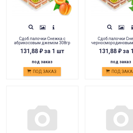
Сдоб.палочки Снежка с
Сдоб.палочки Сн
абрикосовым джемом 308гр
черносмородиновы
308гр
131,88
за 1 шт
131,88
за 
₽
₽
под заказ
под заказ
ПОД ЗАКАЗ
ПОД ЗАКА