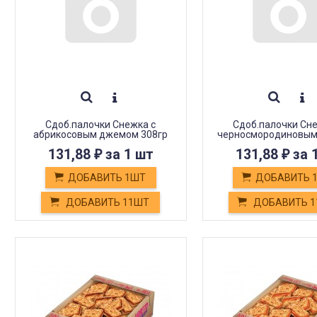
Сдоб.палочки Снежка с
Сдоб.палочки Сн
абрикосовым джемом 308гр
черносмородиновы
308гр
131,88
за 1 шт
131,88
за 
₽
₽
ДОБАВИТЬ 1ШТ
ДОБАВИТЬ 
ДОБАВИТЬ 11ШТ
ДОБАВИТЬ 