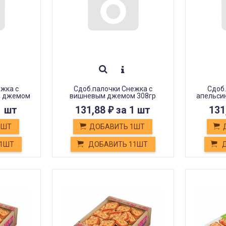
ежка с
Сдоб.палочки Снежка с
Сдоб.
м джемом
вишневым джемом 308гр
апельси
1 шт
131,88
за 1 шт
131
₽
1ШТ
ДОБАВИТЬ 1ШТ
11ШТ
ДОБАВИТЬ 11ШТ
Д