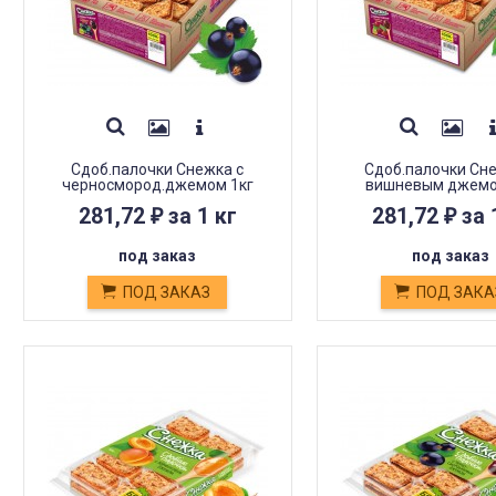
Сдоб.палочки Снежка с
Сдоб.палочки Сн
черносмород.джемом 1кг
вишневым джемо
281,72
за 1 кг
281,72
за 
₽
₽
под заказ
под заказ
ПОД ЗАКАЗ
ПОД ЗАКА