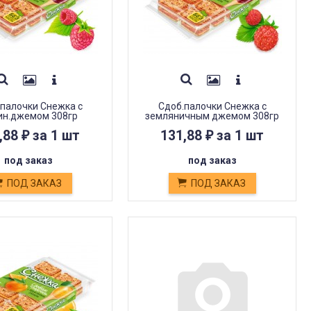
палочки Снежка с
Сдоб.палочки Снежка с
ин.джемом 308гр
земляничным джемом 308гр
,88
за 1 шт
131,88
за 1 шт
₽
₽
под заказ
под заказ
ПОД ЗАКАЗ
ПОД ЗАКАЗ