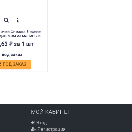
лочки Снежка Лесные
 джемом из малины и
жевики 300гр
,63
за 1 шт
₽
под заказ
ПОД ЗАКАЗ
МОЙ КАБИНЕТ
Вход
Регистрация