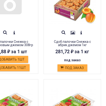
палочки Снежка с
Сдоб.палочки Снежка с
новым джемом 308гр
абрик.джемом 1кг
,88
за 1 шт
281,72
за 1 кг
₽
₽
ДОБАВИТЬ 1ШТ
под заказ
ОБАВИТЬ 11ШТ
ПОД ЗАКАЗ