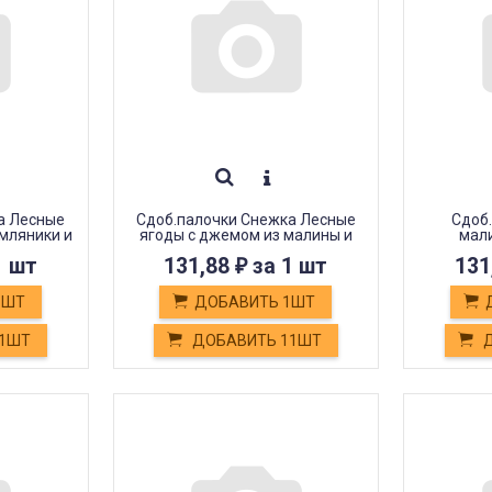
а Лесные
Сдоб.палочки Снежка Лесные
Сдоб.
мляники и
ягоды с джемом из малины и
мал
гр
ежевики 308гр
1 шт
131,88
за 1 шт
131
₽
1ШТ
ДОБАВИТЬ 1ШТ
11ШТ
ДОБАВИТЬ 11ШТ
Д