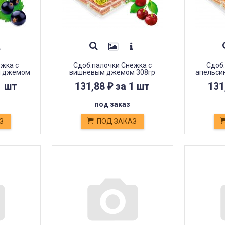
ежка с
Сдоб.палочки Снежка с
Сдоб.
м джемом
вишневым джемом 308гр
апельси
1 шт
131,88
за 1 шт
131
₽
под заказ
З
ПОД ЗАКАЗ