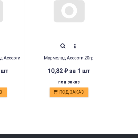
д Ассорти
Мармелад Ассорти 20гр
 шт
10,82
за 1 шт
₽
под заказ
З
ПОД ЗАКАЗ