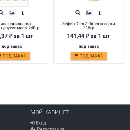
тила ванильная с
Зефир Doni Zefironi ассорти
н.двухсл.марм.240гр
315гр
,37
за 1 шт
141,44
за 1 шт
₽
₽
под заказ
под заказ
ПОД ЗАКАЗ
ПОД ЗАКАЗ
МОЙ КАБИНЕТ
Вход
Регистрация