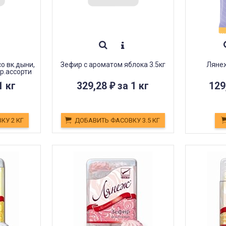
о вк.дыни,
Зефир с ароматом яблока 3.5кг
Лянеж
р.ассорти
1 кг
329,28
за 1 кг
129
₽
КУ 2 КГ
ДОБАВИТЬ ФАСОВКУ 3.5 КГ