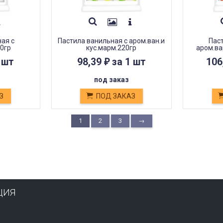
ая с
Пастила ванильная с аром.ван.и
Пас
0гр
кус.марм.220гр
аром.ва
 шт
98,39
за 1 шт
106
₽
под заказ
З
ПОД ЗАКАЗ
1
2
3
→
ЦИЯ