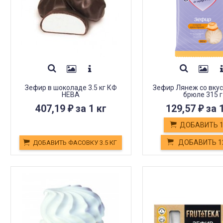
Зефир в шоколаде 3.5 кг КФ
Зефир Лянеж со вкус
НЕВА
брюле 315 г
407,19
за 1 кг
129,57
за 
₽
₽
ДОБАВИТЬ 
ДОБАВИТЬ 
ДОБАВИТЬ ФАСОВКУ 3.5 КГ