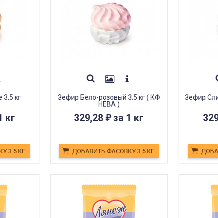
3.5 кг
Зефир Бело-розовый 3.5 кг ( КФ
Зефир Сли
НЕВА )
1 кг
329,28
за 1 кг
32
₽
У 3.5 КГ
ДОБАВИТЬ ФАСОВКУ 3.5 КГ
ДОБА