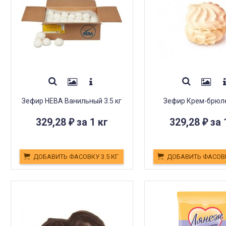
Зефир НЕВА Ванильный 3.5 кг
Зефир Крем-брюле 
329,28
за 1 кг
329,28
за 
₽
₽
ДОБАВИТЬ ФАСОВКУ 3.5 КГ
ДОБАВИТЬ ФАСОВК