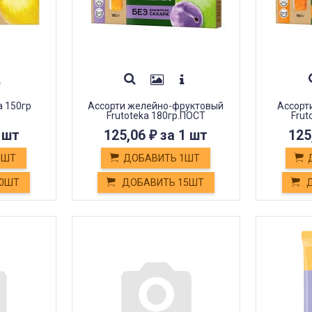
a 150гр
Ассорти желейно-фруктовый
Ассорт
Frutoteka 180гр.ПОСТ
Frut
 шт
125,06
за 1 шт
125
₽
1ШТ
ДОБАВИТЬ 1ШТ
10ШТ
ДОБАВИТЬ 15ШТ
Д