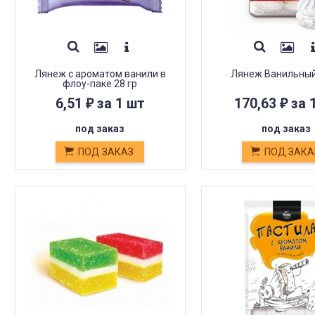
Лянеж с ароматом ванили в
Лянеж Ванильный
флоу-паке 28 гр
6,51
за 1 шт
170,63
за 
₽
₽
под заказ
под заказ
ПОД ЗАКАЗ
ПОД ЗАКА