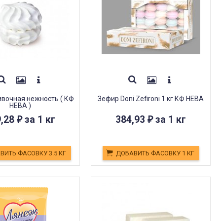
вочная нежность ( КФ
Зефир Doni Zefironi 1 кг КФ НЕВА
НЕВА )
9,28
за 1 кг
384,93
за 1 кг
₽
₽
ВИТЬ ФАСОВКУ 3.5 КГ
ДОБАВИТЬ ФАСОВКУ 1 КГ