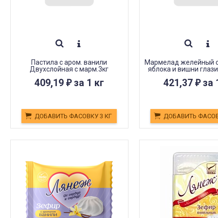
Пастила с аром. ванили
Мармелад желейный с
Двухслойная с марм.3кг
яблока и вишни глази
2кг
409,19
за 1 кг
421,37
за 
₽
₽
ДОБАВИТЬ ФАСОВКУ 3 КГ
ДОБАВИТЬ ФАСОВ