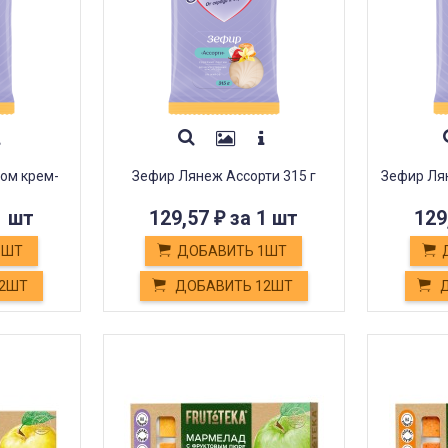
ом крем-
Зефир Лянеж Ассорти 315 г
Зефир Ля
1 шт
129,57
за 1 шт
129
₽
1ШТ
ДОБАВИТЬ 1ШТ
12ШТ
ДОБАВИТЬ 12ШТ
Д