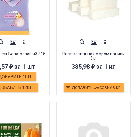
неж Бело-розовый 315
Паст.ванильная с аром.ванили
г
3кг
,57
за 1 шт
385,98
за 1 кг
₽
₽
ДОБАВИТЬ 1ШТ
ОБАВИТЬ 12ШТ
ДОБАВИТЬ ФАСОВКУ 3 КГ