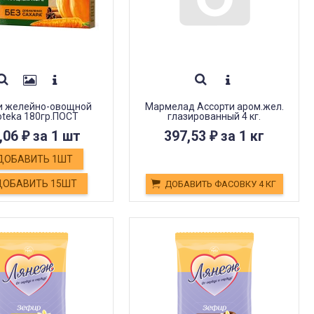
и желейно-овощной
Мармелад Ассорти аром.жел.
oteka 180гр.ПОСТ
глазированный 4 кг.
,06
за 1 шт
397,53
за 1 кг
₽
₽
ДОБАВИТЬ 1ШТ
ОБАВИТЬ 15ШТ
ДОБАВИТЬ ФАСОВКУ 4 КГ