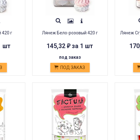
 420 г
Лянеж Бело-розовый 420 г
Лянеж Сг
1 шт
145,32
за 1 шт
170
₽
под заказ
З
ПОД ЗАКАЗ