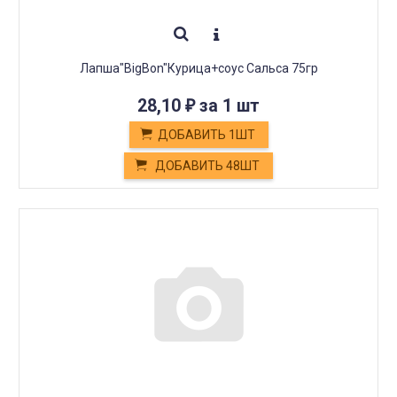
Лапша"BigBon"Курица+соус Сальса 75гр
28,10
за 1 шт
₽
ДОБАВИТЬ 1ШТ
ДОБАВИТЬ 48ШТ