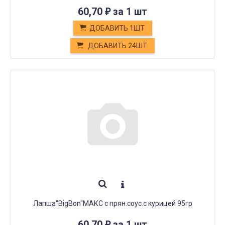
60,70
за 1 шт
₽
ДОБАВИТЬ 1ШТ
ДОБАВИТЬ 24ШТ
Лапша"BigBon"МАКС с прян.соус.с курицей 95гр
60,70
за 1 шт
₽