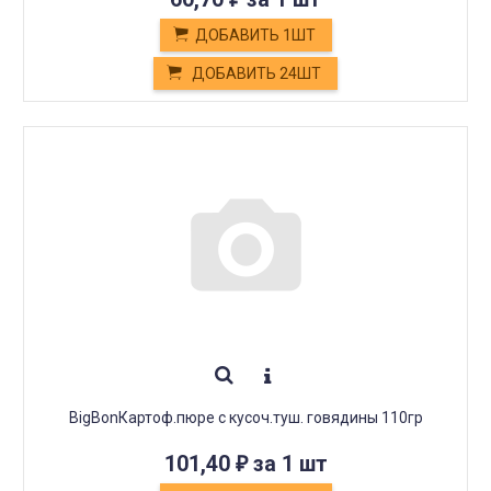
ДОБАВИТЬ 1ШТ
ДОБАВИТЬ 24ШТ
BigBonКартоф.пюре с кусоч.туш. говядины 110гр
101,40
за 1 шт
₽