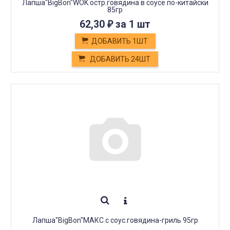
Лапша"BigBon"WOK остр.говядина в соусе по-китайски
85гр
62,30
за 1 шт
₽
ДОБАВИТЬ 1ШТ
ДОБАВИТЬ 24ШТ
Лапша"BigBon"МАКС с соус.говядина-гриль 95гр