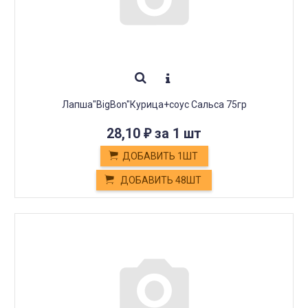
Лапша"BigBon"Курица+соус Сальса 75гр
28,10
за 1 шт
₽
ДОБАВИТЬ 1ШТ
ДОБАВИТЬ 48ШТ