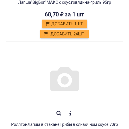
Лапша"BigBon"МАКС с соус.говядина-гриль 95гр
60,70
за 1 шт
₽
ДОБАВИТЬ 1ШТ
ДОБАВИТЬ 24ШТ
РоллтонЛапша в стакане Грибы в сливочном соусе 70гр