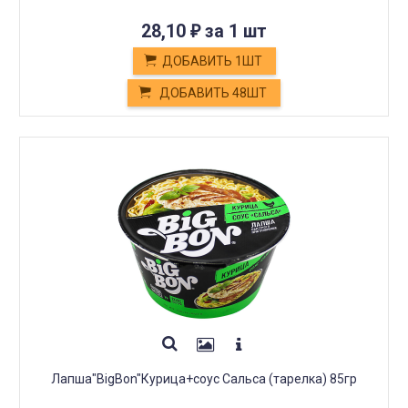
28,10
за 1 шт
₽
ДОБАВИТЬ 1ШТ
ДОБАВИТЬ 48ШТ
Лапша"BigBon"Курица+соус Сальса (тарелка) 85гр