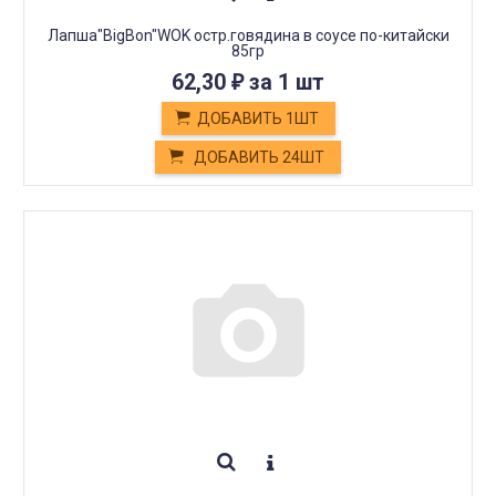
Лапша"BigBon"WOK остр.говядина в соусе по-китайски
85гр
62,30
за 1 шт
₽
ДОБАВИТЬ 1ШТ
ДОБАВИТЬ 24ШТ