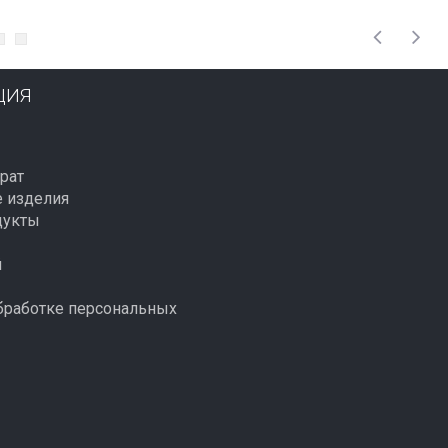
ЦИЯ
рат
 изделия
дукты
й
бработке персональных