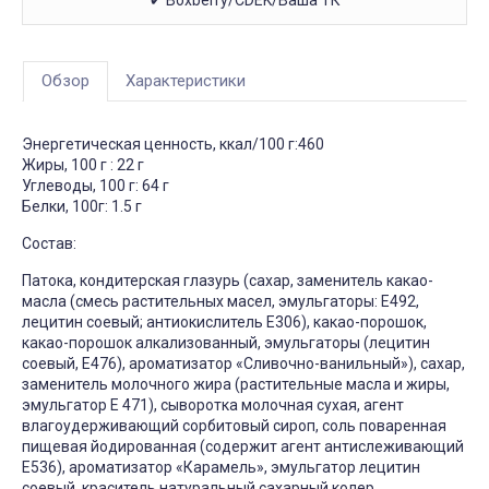
✔ Boxberry/CDEK/Ваша ТК
Обзор
Характеристики
Энергетическая ценность, ккал/100 г:
460
Жиры, 100 г :
22 г
Углеводы, 100 г:
64 г
Белки, 100г:
1.5 г
Состав:
Патока, кондитерская глазурь (сахар, заменитель какао-
масла (смесь растительных масел, эмульгаторы: Е492,
лецитин соевый; антиокислитель Е306), какао-порошок,
какао-порошок алкализованный, эмульгаторы (лецитин
соевый, Е476), ароматизатор «Сливочно-ванильный»), сахар,
заменитель молочного жира (растительные масла и жиры,
эмульгатор Е 471), сыворотка молочная сухая, агент
влагоудерживающий сорбитовый сироп, соль поваренная
пищевая йодированная (содержит агент антислеживающий
Е536), ароматизатор «Карамель», эмульгатор лецитин
соевый, краситель натуральный сахарный колер.