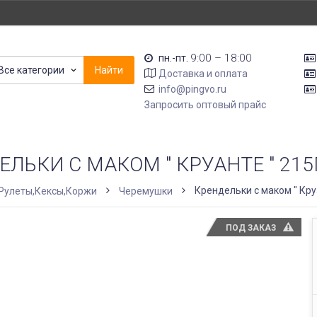
9:00 – 18:00
пн.-пт.
Все категории
Найти
Доставка и оплата
info@pingvo.ru
Запросить оптовый прайс
ЕЛЬКИ С МАКОМ " КРУАНТЕ " 215
Крендельки с маком " Кру
Рулеты,Кексы,Коржи
Черемушки
ПОД ЗАКАЗ