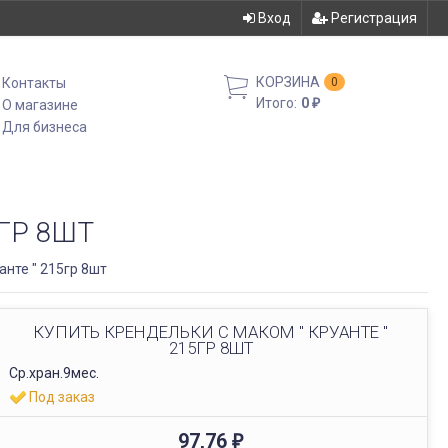
Вход
Регистрация
КОРЗИНА
Контакты
0
Итого:
0
О магазине
₽
Для бизнеса
ГР 8ШТ
анте " 215гр 8шт
КУПИТЬ КРЕНДЕЛЬКИ С МАКОМ " КРУАНТЕ "
215ГР 8ШТ
Ср.хран.9мес.
Под заказ
97,76
₽