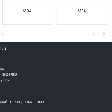
ПОД ЗАКАЗ
ПОД ЗАКАЗ
630
630
₽
₽
ЦИЯ
рат
 изделия
дукты
й
бработке персональных