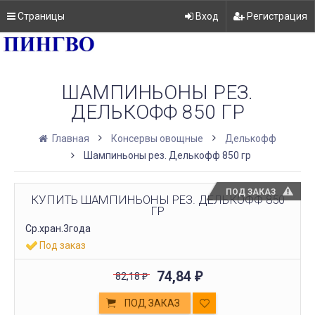
Страницы
Вход
Регистрация
ШАМПИНЬОНЫ РЕЗ.
ДЕЛЬКОФФ 850 ГР
Главная
Консервы овощные
Делькофф
Шампиньоны рез. Делькофф 850 гр
ПОД ЗАКАЗ
КУПИТЬ ШАМПИНЬОНЫ РЕЗ. ДЕЛЬКОФФ 850
ГР
Ср.хран.3года
Под заказ
74,84
82,18
₽
₽
ПОД ЗАКАЗ