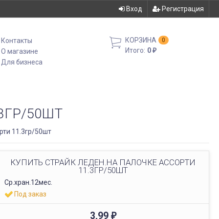
Вход
Регистрация
КОРЗИНА
Контакты
0
Итого:
0
О магазине
₽
Для бизнеса
3ГР/50ШТ
рти 11.3гр/50шт
КУПИТЬ СТРАЙК ЛЕДЕН.НА ПАЛОЧКЕ АССОРТИ
11.3ГР/50ШТ
Ср.хран.12мес.
Под заказ
3,99
₽