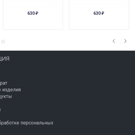
ПОД ЗАКАЗ
ПОД ЗАКАЗ
630
630
₽
₽
ЦИЯ
рат
 изделия
дукты
й
бработке персональных