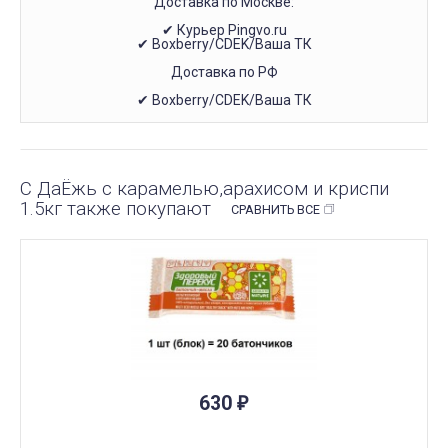
Доставка по Москве:
✔ Курьер Pingvo.ru
✔ Boxberry/CDEK/Ваша ТК
Доставка по РФ
✔ Boxberry/CDEK/Ваша ТК
С ДаЁжь с карамелью,арахисом и криспи
1.5кг также покупают
СРАВНИТЬ ВСЕ
ПОД ЗАКАЗ
630
₽